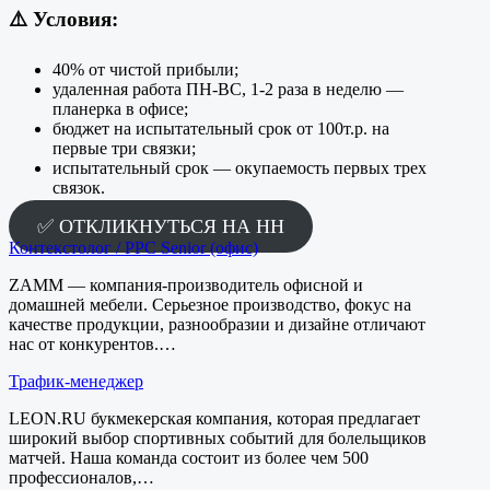
⚠️
Условия:
40% от чистой прибыли;
удаленная работа ПН-ВС, 1-2 раза в неделю —
планерка в офисе;
бюджет на испытательный срок от 100т.р. на
первые три связки;
испытательный срок — окупаемость первых трех
связок.
✅ ОТКЛИКНУТЬСЯ НА HH
Контекстолог / PPC Senior (офис)
ZAMM — компания-производитель офисной и
домашней мебели. Серьезное производство, фокус на
качестве продукции, разнообразии и дизайне отличают
нас от конкурентов.…
Трафик-менеджер
LEON.RU букмекерская компания, которая предлагает
широкий выбор спортивных событий для болельщиков
матчей. Наша команда состоит из более чем 500
профессионалов,…