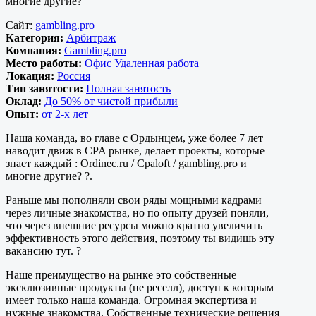
многие другие?
Сайт:
gambling.pro
Категория:
Арбитраж
Компания:
Gambling.pro
Место работы:
Офис
Удаленная работа
Локация:
Россия
Тип занятости:
Полная занятость
Оклад:
До 50% от чистой прибыли
Опыт:
от 2-х лет
Наша команда, во главе с Ордынцем, уже более 7 лет
наводит движ в CPA рынке, делает проекты, которые
знает каждый : Ordinec.ru / Cpaloft / gambling.pro и
многие другие? ?.
Раньше мы пополняли свои ряды мощными кадрами
через личные знакомства, но по опыту друзей поняли,
что через внешние ресурсы можно кратно увеличить
эффективность этого действия, поэтому ты видишь эту
вакансию тут. ?
Наше преимущество на рынке это собственные
эксклюзивные продукты (не реселл), доступ к которым
имеет только наша команда. Огромная экспертиза и
нужные знакомства. Собственные технические решения