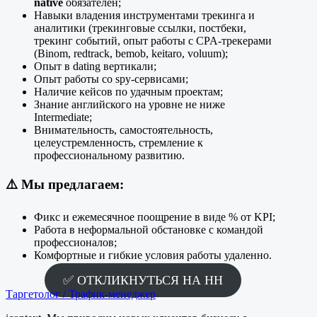
native
обязателен;
Навыки владения инструментами трекинга и
аналитики (трекинговые ссылки, постбеки,
трекинг событий, опыт работы с CPA-трекерами
(Binom, redtrack, bemob, keitaro, voluum);
Опыт в dating вертикали;
Опыт работы со spy-сервисами;
Наличие кейсов по удачным проектам;
Знание английского на уровне не ниже
Intermediate;
Внимательность, самостоятельность,
целеустремленность, стремление к
профессиональному развитию.
⚠️
Mы предлагаем:
Фикс и ежемесячное поощрение в виде % от KPI;
Работа в неформальной обстановке с командой
профессионалов;
Комфортные и гибкие условия работы удаленно.
✅ ОТКЛИКНУТЬСЯ НА HH
Таргетолог / Трафик-менеджер