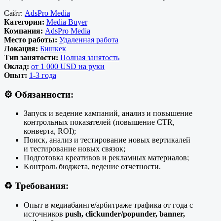
Сайт:
AdsPro Media
Категория:
Media Buyer
Компания:
AdsPro Media
Место работы:
Удаленная работа
Локация:
Бишкек
Тип занятости:
Полная занятость
Оклад:
от 1 000 USD на руки
Опыт:
1-3 года
⚙️
Обязанности:
Запуск и ведение кампаний, анализ и повышение
контрольных показателей (повышение CTR,
конверта, ROI);
Поиск, анализ и тестирование новых вертикалей
и тестирование новых связок;
Подготовка креативов и рекламных материалов;
Kонтроль бюджета, ведение отчетности.
♻️
Требования:
Опыт в медиабаинге/арбитраже трафика от года с
источников
push, clickunder/popunder, banner,