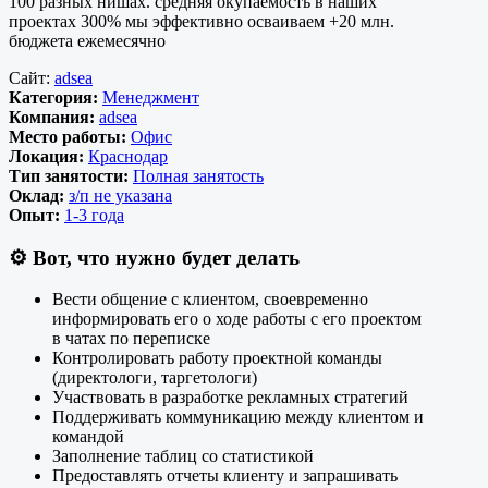
100 разных нишах. средняя окупаемость в наших
проектах 300% мы эффективно осваиваем +20 млн.
бюджета ежемесячно
Сайт:
adsea
Категория:
Менеджмент
Компания:
adsea
Место работы:
Офис
Локация:
Краснодар
Тип занятости:
Полная занятость
Оклад:
з/п не указана
Опыт:
1-3 года
⚙️
Вот, что нужно будет делать
Вести общение с клиентом, своевременно
информировать его о ходе работы с его проектом
в чатах по переписке
Контролировать работу проектной команды
(директологи, таргетологи)
Участвовать в разработке рекламных стратегий
Поддерживать коммуникацию между клиентом и
командой
Заполнение таблиц со статистикой
Предоставлять отчеты клиенту и запрашивать