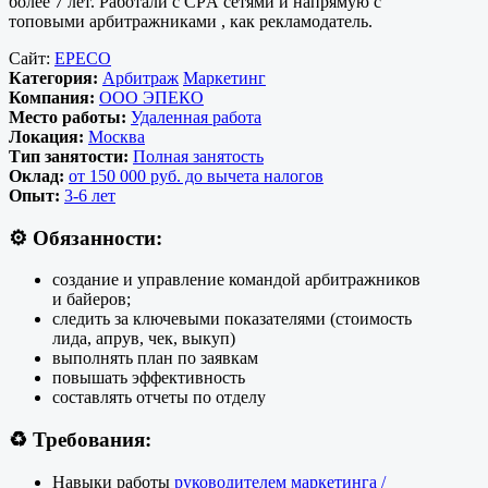
более 7 лет. Работали с СPА сетями и напрямую с
топовыми арбитражниками , как рекламодатель.
Сайт:
EPECO
Категория:
Арбитраж
Маркетинг
Компания:
ООО ЭПЕКО
Место работы:
Удаленная работа
Локация:
Москва
Тип занятости:
Полная занятость
Оклад:
от 150 000 руб. до вычета налогов
Опыт:
3-6 лет
⚙️
Обязанности:
создание и управление командой арбитражников
и байеров;
следить за ключевыми показателями (стоимость
лида, апрув, чек, выкуп)
выполнять план по заявкам
повышать эффективность
составлять отчеты по отделу
♻️
Требования:
Навыки работы
руководителем маркетинга /