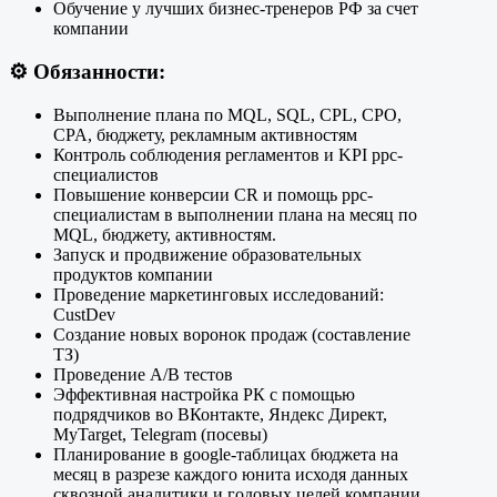
Обучение у лучших бизнес-тренеров РФ за счет
компании
⚙️
Обязанности:
Выполнение плана по MQL, SQL, CPL, CPO,
CPA, бюджету, рекламным активностям
Контроль соблюдения регламентов и KPI ppc-
специалистов
Повышение конверсии CR и помощь ppc-
специалистам в выполнении плана на месяц по
MQL, бюджету, активностям.
Запуск и продвижение образовательных
продуктов компании
Проведение маркетинговых исследований:
CustDev
Создание новых воронок продаж (составление
ТЗ)
Проведение A/B тестов
Эффективная настройка РК с помощью
подрядчиков во ВКонтакте, Яндекс Директ,
MyTarget, Telegram (посевы)
Планирование в google-таблицах бюджета на
месяц в разрезе каждого юнита исходя данных
сквозной аналитики и годовых целей компании