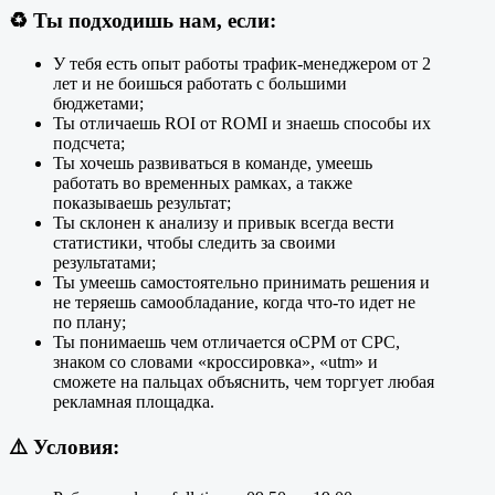
♻️
Ты подходишь нам, если:
У тебя есть опыт работы трафик-менеджером от 2
лет и не боишься работать с большими
бюджетами;
Ты отличаешь ROI от ROMI и знаешь способы их
подсчета;
Ты хочешь развиваться в команде, умеешь
работать во временных рамках, а также
показываешь результат;
Ты склонен к анализу и привык всегда вести
статистики, чтобы следить за своими
результатами;
Ты умеешь самостоятельно принимать решения и
не теряешь самообладание, когда что-то идет не
по плану;
Ты понимаешь чем отличается oCPM от CPC,
знаком со словами «кроссировка», «utm» и
сможете на пальцах объяснить, чем торгует любая
рекламная площадка.
⚠️
Условия: