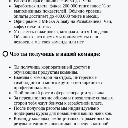
Работа в офисе full-time с 09:50 до 19:00.
Заработная плата: фикса 200.000 тенге плюс % от
выполненных показателей. Обычно уровень
оплаты достигает до 400.000 тенге в месяц.
Офис рядом с MEGA Almaty на Розыбакиева. Чай,
кофе, снеки от нас.
У нас есть стажировка, которая длится 1 неделю.
Обычно за это время мы понимаем ты наш
человек, а мы твоя команда или нет.
⭕️
Что ты получишь в нашей команде:
Ты получишь корпоративный доступ к
обучающим продуктам команды.
Выезды с командой на отдых, интересные
тимбилдинги и много крутого нетворкинга с
профессионалами.
Твой личный рост в сфере генерации трафика.
За перевыполнение объема и проявление сильных
сторон тебя ждут бонусы к заработной плате.
После полугода работы мы индивидуально
подбираем курсы для повышения ваших навыков.
Команду молодых, амбициозных, заряженных на
результат единомышленников и среду в которой