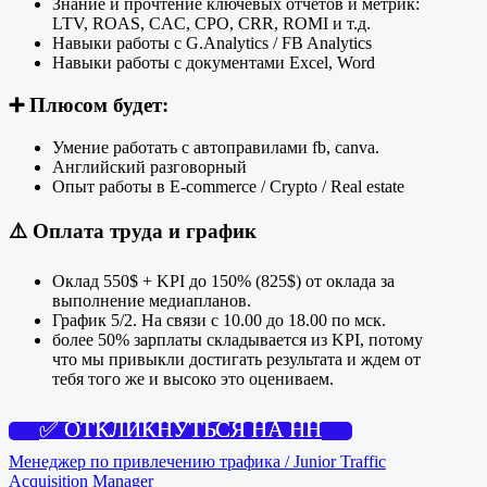
Знание и прочтение ключевых отчетов и метрик:
LTV, ROAS, CAC, CPO, CRR, ROMI и т.д.
Навыки работы с G.Analytics / FB Analytics
Навыки работы с документами Excel, Word
➕
Плюсом будет:
Умение работать с автоправилами fb, canva.
Английский разговорный
Опыт работы в E-commerce / Crypto / Real estate
⚠️
Оплата труда и график
Оклад 550$ + KPI до 150% (825$) от оклада за
выполнение медиапланов.
График 5/2. На связи с 10.00 до 18.00 по мск.
более 50% зарплаты складывается из KPI, потому
что мы привыкли достигать результата и ждем от
тебя того же и высоко это оцениваем.
✅ ОТКЛИКНУТЬСЯ НА HH
Менеджер по привлечению трафика / Junior Traffic
Acquisition Manager