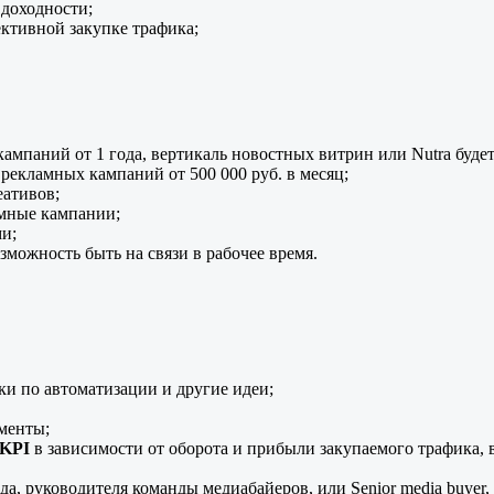
доходности;
ктивной закупке трафика;
ампаний от 1 года, вертикаль новостных витрин или Nutra буд
рекламных кампаний от 500 000 руб. в месяц;
еативов;
амные кампании;
и;
можность быть на связи в рабочее время.
ки по автоматизации и другие идеи;
менты;
+ KPI
в зависимости от оборота и прибыли закупаемого трафика, в
а, руководителя команды медиабайеров, или Senior media buyer, 