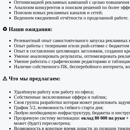
Оптимизацией рекламных кампаний с целью повышения 
Анализом конкурентов и поиском решений по более эффе
Поиском новых рекламных каналов и сетей;
Ведением ежедневной отчётности о проделанной работе.
♻️
Наши ожидания:
Релевантный опыт самостоятельного запуска рекламных к
Опыт работы с тизерными и/или push-сетями с бюджетом 
Опыт в составлении цепляющих заголовков, создании кр
Умение анализировать результаты, оптимизировать рекл
Умение работать с графическими редакторами и таблицам
Наличие собственного ПК, бесперебойного интернета, воз
⚠️
Что мы предлагаем:
Удалённую работу или работу из офиса;
Собственные эксклюзивные оффера и паблик;
Своя группа разработки которая может реализовать задум
График 5/2, возможность гибкого старта дня;
Любую необходимую инфраструктуру, бюджеты и инстру
Прозрачную систему мотивации:
оклад 80 000 на руки 
может (будет) пересмотрена;
Возможность в короткое время дорасти до позиции тимлид