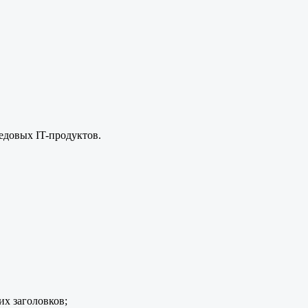
едовых IT-продуктов.
х заголовков;