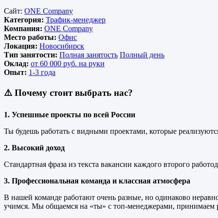
Сайт:
ONE Company
Категория:
Трафик-менеджер
Компания:
ONE Company
Место работы:
Офис
Локация:
Новосибирск
Тип занятости:
Полная занятость
Полный день
Оклад:
от 60 000 руб. на руки
Опыт:
1-3 года
⚠️ Почему стоит выбрать нас?
1. Успешные проекты по всей России
Ты будешь работать с видными проектами, которые реализуются
2. Высокий доход
Стандартная фраза из текста вакансии каждого второго работ
3. Профессиональная команда и классная атмосфера
В нашей команде работают очень разные, но одинаково нерав
учимся. Мы общаемся на «ты» с топ-менеджерами, принимаем р