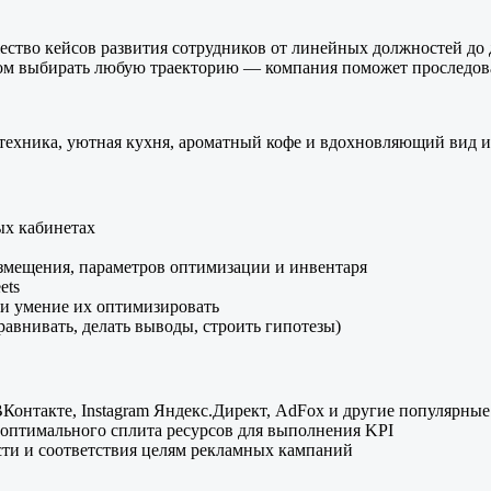
тво кейсов развития сотрудников от линейных должностей до д
лом выбирать любую траекторию — компания поможет проследова
техника, уютная кухня, ароматный кофе и вдохновляющий вид из
ых кабинетах
азмещения, параметров оптимизации и инвентаря
ets
и умение их оптимизировать
авнивать, делать выводы, строить гипотезы)
ВКонтакте, Instagram Яндекс.Директ, AdFox и другие популярны
оптимального сплита ресурсов для выполнения KPI
ти и соответствия целям рекламных кампаний