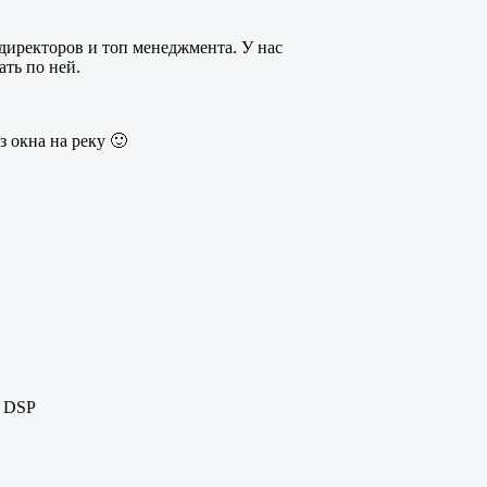
иректоров и топ менеджмента. У нас
ть по ней.
 окна на реку 🙂
е DSP