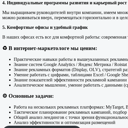
4. Индивидуальные программы развития и карьерный рост
Мы выращиваем руководителей внутри компании, имеем множес
можно развиваться вверх, перемещаться горизонтально и в це
5. Комфортные офисы и удобный график
В наших офисах есть все для комфортной работы: современная 
♻️
В интернет-маркетологе мы ценим:
Практические навыки работы в вышеуказанных рекламн
Знание систем Google Analytics / Яндекс Метрика / Roistat
Знание рекламных форматов (Display, OLV), стратегий р
Умение работать с цифрами, таблицами Excel / Google She
Знание показателей эффективности рекламной кампании 
Аналитическое мышление, умение работать с данными (ср
⚙️
Основные задачи:
Работа на нескольких рекламных платформах: MyTarget, 
Тактическое планирование рекламных кампаний, подбор 
Общий анализ лендингов с точки зрения функциональнос
Анализ эффективности и оптимизация размещений