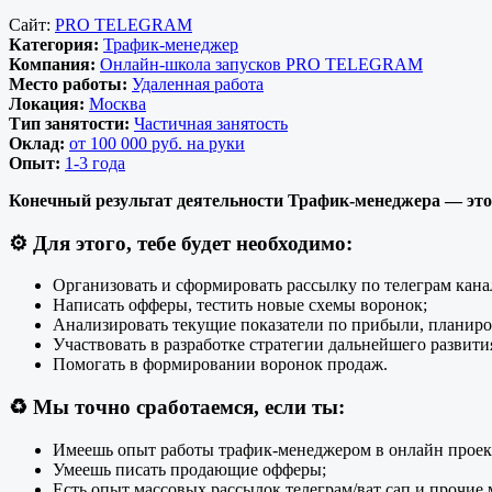
Сайт:
PRO TELEGRAM
Категория:
Трафик-менеджер
Компания:
Онлайн-школа запусков PRO TELEGRAM
Место работы:
Удаленная работа
Локация:
Москва
Тип занятости:
Частичная занятость
Оклад:
от 100 000 руб. на руки
Опыт:
1-3 года
Конечный результат деятельности Трафик-менеджера — это
⚙️
Для этого, тебе будет необходимо:
Организовать и сформировать рассылку по телеграм кана
Написать офферы, тестить новые схемы воронок;
Анализировать текущие показатели по прибыли, планиро
Участвовать в разработке стратегии дальнейшего развити
Помогать в формировании воронок продаж.
♻️
Мы точно сработаемся, если ты:
Имеешь опыт работы трафик-менеджером в онлайн проек
Умеешь писать продающие офферы;
Есть опыт массовых рассылок телеграм/ват сап и прочие