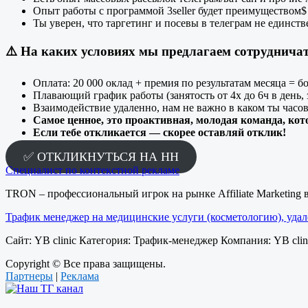
Опыт работы с программой 3seller будет преимуществом$
Ты уверен, что таргетинг и посевы в телеграм не единс
⚠️
На каких условиях мы предлагаем сотрудничат
Оплата: 20 000 оклад + премия по результатам месяца = бол
Плавающий график работы (занятость от 4х до 6ч в день, з
Взаимодействие удаленно, нам не важно в каком ты часо
Самое ценное, это проактивная, молодая команда, кот
Если тебе откликается — скорее оставляй отклик!
✅ ОТКЛИКНУТЬСЯ НА HH
Специалист по контекстной рекламе
TRON – профессиональный игрок на рынке Affiliate Marketing 
Трафик менеджер на медицинские услуги (косметологию), уда
Сайт: YB clinic Категория: Трафик-менеджер Компания: YB cli
Copyright © Все права защищены.
Партнеры
|
Реклама