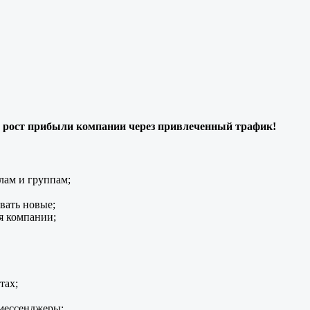
 рост прибыли компании через привлеченный трафик!
лам и группам;
вать новые;
я компании;
тах;
 мессенджеры;