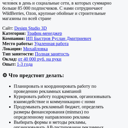
человек в день и социальные сети, в которых суммарно
больше 85 000 подписчиков. С нами сотрудничают
WildBerries, Ozon, крупные обойные и строительные
магазины по всей стране
Сайт:
Design Studio 3D
Категория:
Трафик-менеджер
Компания:
ИП Быстров Руслан Дмитриевич
Место работы:
Удаленная работа
Локация:
Михайловка
Тип занятости:
Полная занятость
Оклад:
от 40 000 руб. на руки
Опыт:
1-3 года
⚙️
Что предстоит делать:
Планировать и координировать работу по
проведению рекламных кампаний
Курировать работу подрядчиков, организовывать
взаимодействие и коммуникацию с ними
Продумывать рекламный бюджет, определять
размеры финансирования (minmaх) по
определенному направлению рекламы
Выбирать формы и методы рекламы,
организовывать АВ-тестирование рекламных