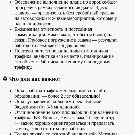
Обеспечение выполнение плана по воронке/базе/
прогреву в рамках заданного бюджета. Здесь
главное — организовать бесперебойный трафик
на автоворонки и живые мероприятия, которые у
нас планируются;
Ежедневная отчетность и постоянная
коммуникация. Нам важно, чтобы ты был(а) на
связи. Глубокое погружение в задачи — результат
работы отслеживается в дашборде;
Постоянное тестирование новых источников
трафика, аналитика его качества, планирование
его объема. Работаем по теплому и холодному
трафику.
♻️
Что для нас важно:
Опыт работы трафик-менеджером в онлайн-
образовании — более 2 лет
обязательно
!
Опыт управления большими рекламными
бюджетами (от 3-5 миллионов).
Отличное знание всех площадок по привлечению
трафика: ВК, Яндекс, Нельзяграм, Telegram и тд.
— важно хорошо ориентироваться и предлагать
замену, если гипотеза не сработала.
Тесная дружба со сквозной аналитикой. Метрики