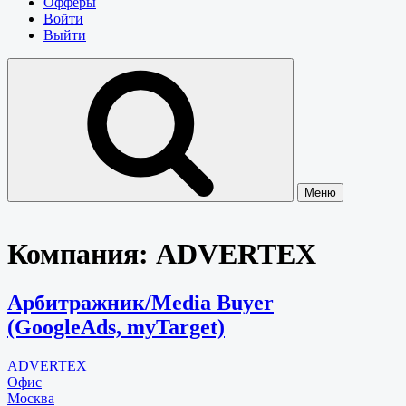
Офферы
Войти
Выйти
Меню
Компания:
ADVERTEX
Арбитражник/Media Buyer
(GoogleAds, myTarget)
ADVERTEX
Офис
Москва