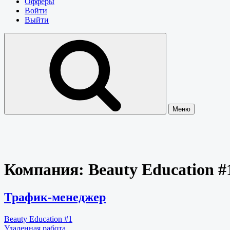
Офферы
Войти
Выйти
Меню
Компания:
Beauty Education #
Трафик-менеджер
Beauty Education #1
Удаленная работа