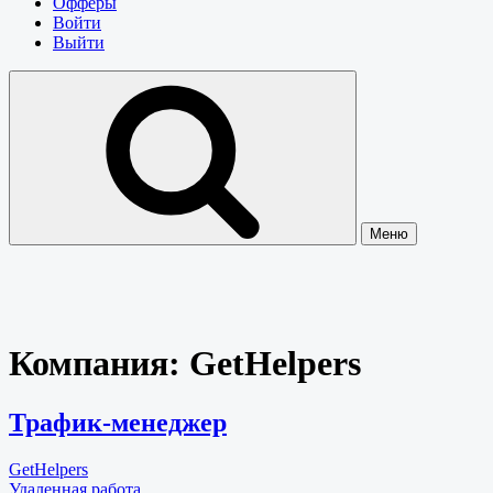
Офферы
Войти
Выйти
Меню
Компания:
GetHelpers
Трафик-менеджер
GetHelpers
Удаленная работа