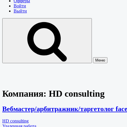
Офферы
Войти
Выйти
Меню
Компания:
HD consulting
Вебмастер/арбитражник/таргетолог face
HD consulting
Удаленная работа