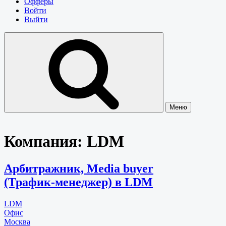
Офферы
Войти
Выйти
Меню
Компания:
LDM
Арбитражник, Media buyer
(Трафик-менеджер) в LDM
LDM
Офис
Москва