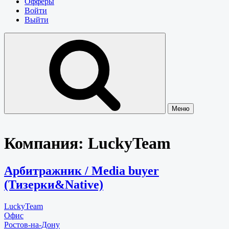
Офферы
Войти
Выйти
Меню
Компания:
LuckyTeam
Арбитражник / Media buyer
(Тизерки&Native)
LuckyTeam
Офис
Ростов-на-Дону