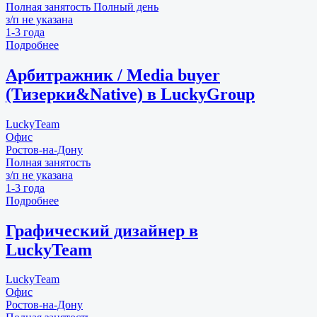
Полная занятость
Полный день
з/п не указана
1-3 года
Подробнее
Арбитражник / Media buyer
(Тизерки&Native) в LuckyGroup
LuckyTeam
Офис
Ростов-на-Дону
Полная занятость
з/п не указана
1-3 года
Подробнее
Графический дизайнер в
LuckyTeam
LuckyTeam
Офис
Ростов-на-Дону