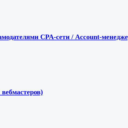
амодателями CPA-сети / Account-менедж
 вебмастеров)