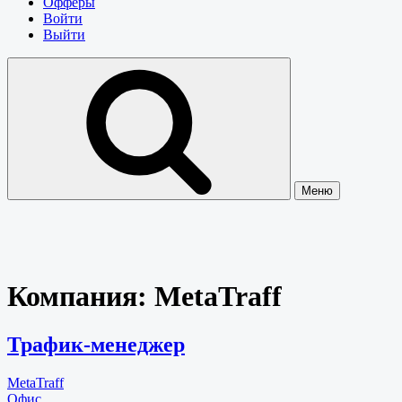
Офферы
Войти
Выйти
Меню
Компания:
MetaTraff
Трафик-менеджер
MetaTraff
Офис