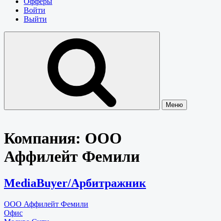
Офферы
Войти
Выйти
Меню
Компания:
ООО
Аффилейт Фемили
MediaBuyer/Арбитражник
ООО Аффилейт Фемили
Офис