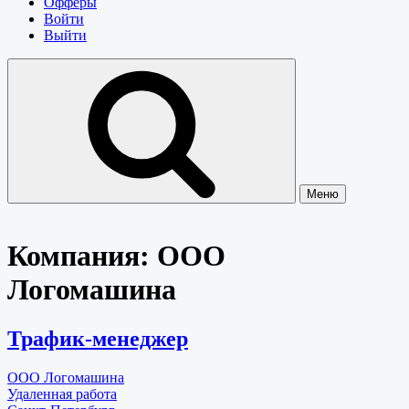
Офферы
Войти
Выйти
Меню
Компания:
ООО
Логомашина
Трафик-менеджер
ООО Логомашина
Удаленная работа