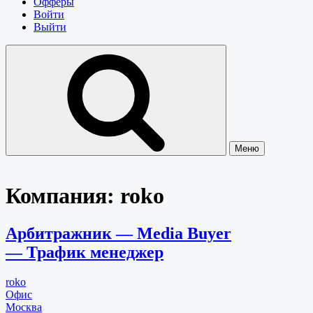
Офферы
Войти
Выйти
Меню
Компания:
roko
Арбитражник — Media Buyer
— Трафик менеджер
roko
Офис
Москва