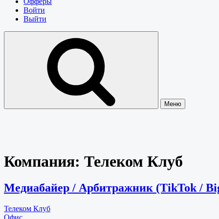
Офферы
Войти
Выйти
Меню
Компания:
Телеком Клуб
Медиабайер / Арбитражник (TikTok / Big
Телеком Клуб
Офис