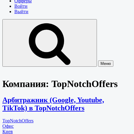
Офферы
Войти
Выйти
Меню
Компания:
TopNotchOffers
Арбитражник (Google, Youtube,
TikTok) в TopNotchOffers
TopNotchOffers
Офис
Киев