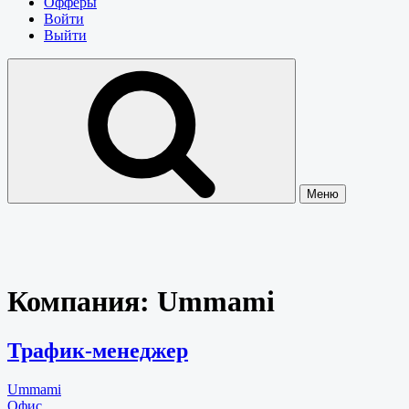
Офферы
Войти
Выйти
Меню
Компания:
Ummami
Трафик-менеджер
Ummami
Офис