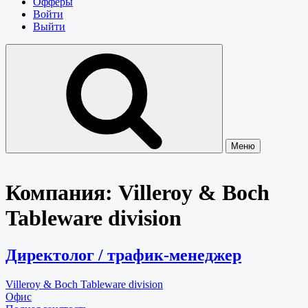
Офферы
Войти
Выйти
Меню
Компания:
Villeroy & Boch
Tableware division
Директолог / трафик-менеджер
Villeroy & Boch Tableware division
Офис