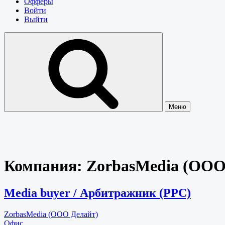
Офферы
Войти
Выйти
Меню
Компания:
ZorbasMedia (ООО
Media buyer / Арбитражник (PPC)
ZorbasMedia (ООО Делайт)
Офис