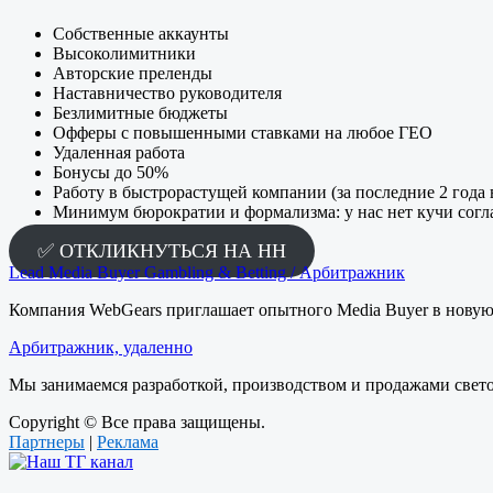
Собственные аккаунты
Высоколимитники
Авторские преленды
Наставничество руководителя
Безлимитные бюджеты
Офферы с повышенными ставками на любое ГЕО
Удаленная работа
Бонусы до 50%
Работу в быстрорастущей компании (за последние 2 года 
Минимум бюрократии и формализма: у нас нет кучи согла
✅ ОТКЛИКНУТЬСЯ НА HH
Lead Media Buyer Gambling & Betting / Арбитражник
Компания WebGears приглашает опытного Media Buyer в новую
Арбитражник, удаленно
Мы занимаемся разработкой, производством и продажами свето
Copyright © Все права защищены.
Партнеры
|
Реклама