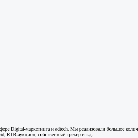
фере Digital-маркетинга и adtech. Мы реализовали большое количе
.bid, RTB-аукцион, собственный трекер и т.д.