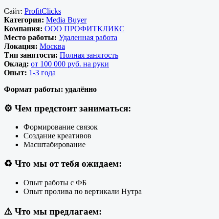
Сайт:
ProfitClicks
Категория:
Media Buyer
Компания:
ООО ПРОФИТКЛИКС
Место работы:
Удаленная работа
Локация:
Москва
Тип занятости:
Полная занятость
Оклад:
от 100 000 руб. на руки
Опыт:
1-3 года
Формат работы:
удалённо
⚙️
Чем предстоит заниматься:
Формирование связок
Создание креативов
Масштабирование
♻️
Что мы от тебя ожидаем:
Опыт работы с ФБ
Опыт пролива по вертикали Нутра
⚠️
Что мы предлагаем: