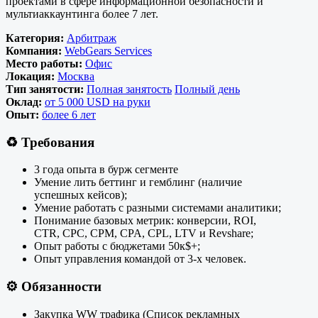
проектами в сфере информационной безопасности и
мультиаккаунтинга более 7 лет.
Категория:
Арбитраж
Компания:
WebGears Services
Место работы:
Офис
Локация:
Москва
Тип занятости:
Полная занятость
Полный день
Оклад:
от 5 000 USD на руки
Опыт:
более 6 лет
♻️
Требования
3 года опыта в бурж сегменте
Умение лить беттинг и гемблинг (наличие
успешных кейсов);
Умение работать с разными системами аналитики;
Понимание базовых метрик: конверсии, ROI,
CTR, CPC, CPM, CPA, CPL, LTV и Revshare;
Опыт работы с бюджетами 50к$+;
Опыт управления командой от 3-х человек.
⚙️
Обязанности
Закупка WW трафика (Список рекламных