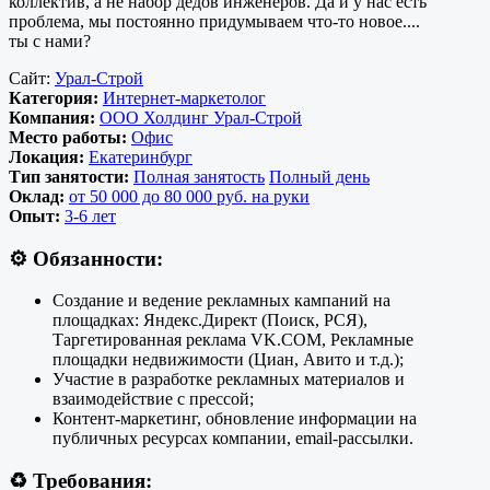
коллектив, а не набор дедов инженеров. Да и у нас есть
проблема, мы постоянно придумываем что-то новое....
ты с нами?
Сайт:
Урал-Строй
Категория:
Интернет-маркетолог
Компания:
ООО Холдинг Урал-Строй
Место работы:
Офис
Локация:
Екатеринбург
Тип занятости:
Полная занятость
Полный день
Оклад:
от 50 000 до 80 000 руб. на руки
Опыт:
3-6 лет
⚙️
Обязанности:
Создание и ведение рекламных кампаний на
площадках: Яндекс.Директ (Поиск, РСЯ),
Таргетированная реклама VK.COM, Рекламные
площадки недвижимости (Циан, Авито и т.д.);
Участие в разработке рекламных материалов и
взаимодействие с прессой;
Контент-маркетинг, обновление информации на
публичных ресурсах компании, email-рассылки.
♻️
Требования: