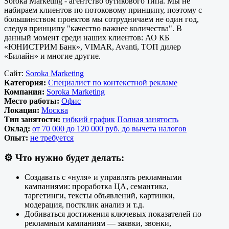
Soroka Marketing - агентство бутикового типа. Мы не
набираем клиентов по потоковому принципу, поэтому с
большинством проектов мы сотрудничаем не один год,
следуя принципу "качество важнее количества". В
данный момент среди наших клиентов: АО КБ
«ЮНИСТРИМ Банк», VIMAR, Avanti, ТОП дилер
«Билайн» и многие другие.
Сайт:
Soroka Marketing
Категория:
Специалист по контекстной рекламе
Компания:
Soroka Marketing
Место работы:
Офис
Локация:
Москва
Тип занятости:
гибкий график
Полная занятость
Оклад:
от 70 000 до 120 000 руб. до вычета налогов
Опыт:
не требуется
⚙️
Что нужно будет делать:
Создавать с «нуля» и управлять рекламными
кампаниями: проработка ЦА, семантика,
таргетинги, тексты объявлений, картинки,
модерация, постклик анализ и т.д.
Добиваться достижения ключевых показателей по
рекламным кампаниям — заявки, звонки,