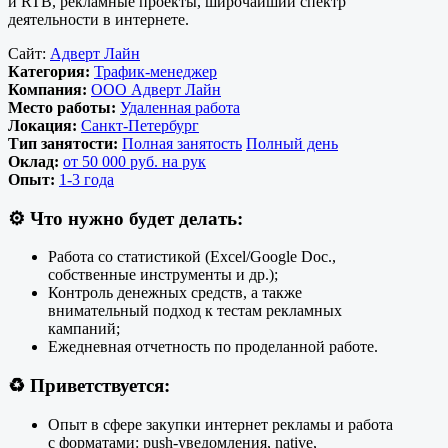
и RTB, рекламные проекты, широчайший спектр
деятельности в интернете.
Сайт:
Адверт Лайн
Категория:
Трафик-менеджер
Компания:
ООО Адверт Лайн
Место работы:
Удаленная работа
Локация:
Санкт-Петербург
Тип занятости:
Полная занятость
Полный день
Оклад:
от 50 000 руб. на рук
Опыт:
1-3 года
⚙️
Что нужно будет делать:
Работа со статистикой (Excel/Google Doc.,
собственные инструменты и др.);
Контроль денежных средств, а также
внимательный подход к тестам рекламных
кампаний;
Ежедневная отчетность по проделанной работе.
♻️
Приветствуется:
Опыт в сфере закупки интернет рекламы и работа
с форматами: push-уведомления, native,