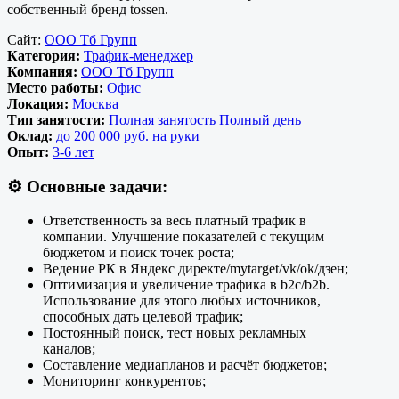
собственный бренд tossen.
Сайт:
ООО Тб Групп
Категория:
Трафик-менеджер
Компания:
ООО Тб Групп
Место работы:
Офис
Локация:
Москва
Тип занятости:
Полная занятость
Полный день
Оклад:
до 200 000 руб. на руки
Опыт:
3-6 лет
⚙️
Основные задачи:
Ответственность за весь платный трафик в
компании. Улучшение показателей с текущим
бюджетом и поиск точек роста;
Ведение РК в Яндекс директе/mytarget/vk/ok/дзен;
Оптимизация и увеличение трафика в b2c/b2b.
Использование для этого любых источников,
способных дать целевой трафик;
Постоянный поиск, тест новых рекламных
каналов;
Составление медиапланов и расчёт бюджетов;
Мониторинг конкурентов;