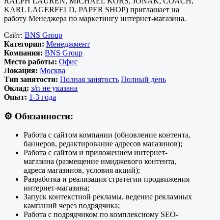
RALPH LAUREN, MICHAEL KORS, JONAK, COAСH,
KARL LAGERFELD, PAPER SHOP) приглашает на
работу Менеджера по маркетингу интернет-магазина.
Сайт:
BNS Group
Категория:
Менеджмент
Компания:
BNS Group
Место работы:
Офис
Локация:
Москва
Тип занятости:
Полная занятость
Полный день
Оклад:
з/п не указана
Опыт:
1-3 года
⚙️
Обязанности:
Работа с сайтом компании (обновление контента,
баннеров, редактирование адресов магазинов);
Работа с сайтом и приложением интернет-
магазина (размещение имиджевого контента,
адреса магазинов, условия акций);
Разработка и реализация стратегии продвижения
интернет-магазина;
Запуск контекстной рекламы, ведение рекламных
кампаний через подрядчика;
Работа с подрядчиком по комплексному SEO-