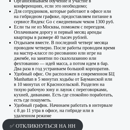
Организовываем обучение и участие в
конференциях, если это необходимо;
Для сотрудников, которые работают в офисе или
на гибридном графике, предоставляем питание в
сервисе Яндекс Go с ежедневным чеком 1300 руб.
Если ты не из Москвы, поможем с переездом.
Оплачиваем дорогу и первый месяц аренды
квартиры в размере 40 тысяч рублей.
Отдыхаем вместе. В последний четверг месяца
проводим четверю. После работы проводим время
на мастер-классе по рисованию или игре на
джембе, на занятии по скалолазанию или
фехтованию — идей масса, а потом идем в бар.
Два раза в год устраиваем большой корпоратив.
Удобный офис. Он расположен в современном БЦ
Manhattan в 5 минутах ходьбы от Бауманской или
в 10 минутах от Красносельской. Разделен на
тихую рабочую зону и лаунж с переговорками,
кухней, диванами. Есть где спокойно поработать,
есть где пошуметь.
Удобный график. Начинаем работать в интервале
с 8 до 11 утра в офисе, на гибриде или в
удаленном режиме
✅ ОТКЛИКНУТЬСЯ НА HH