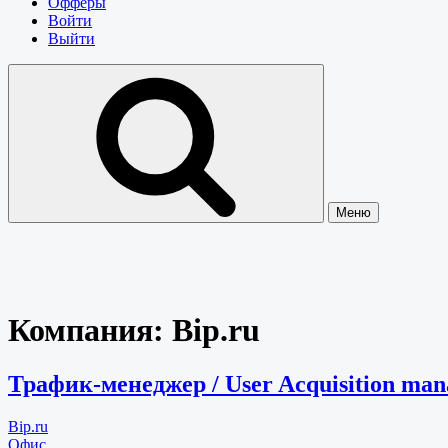
Офферы
Войти
Выйти
Меню
Компания:
Bip.ru
Трафик-менеджер / User Acquisition ma
Bip.ru
Офис