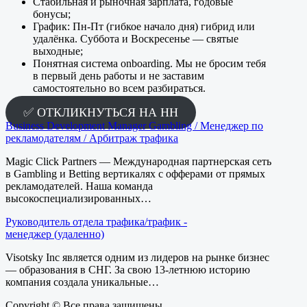
Стабильная и рыночная зарплата, годовые
бонусы;
График: Пн-Пт (гибкое начало дня) гибрид или
удалёнка. Суббота и Воскресенье — святые
выходные;
Понятная система onboarding. Мы не бросим тебя
в первый день работы и не заставим
самостоятельно во всем разбираться.
✅ ОТКЛИКНУТЬСЯ НА HH
Business Development Manager Gambling / Менеджер по
рекламодателям / Арбитраж трафика
Magic Click Partners — Международная партнерская сеть
в Gambling и Betting вертикалях с офферами от прямых
рекламодателей. Наша команда
высокоспециализированных…
Руководитель отдела трафика/трафик -
менеджер (удаленно)
Visotsky Inc является одним из лидеров на рынке бизнес
— образования в СНГ. За свою 13-летнюю историю
компания создала уникальные…
Copyright © Все права защищены.