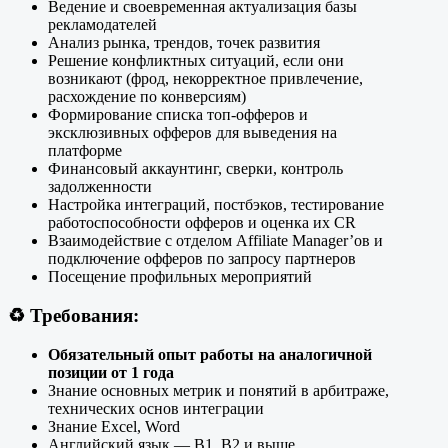
Ведение и своевременная актуализация базы
рекламодателей
Анализ рынка, трендов, точек развития
Решение конфликтных ситуаций, если они
возникают (фрод, некорректное привлечение,
расхождение по конверсиям)
Формирование списка топ-офферов и
эксклюзивных офферов для выведения на
платформе
Финансовый аккаунтинг, сверки, контроль
задолженности
Настройка интеграций, постбэков, тестирование
работоспособности офферов и оценка их CR
Взаимодействие с отделом Affiliate Manager’ов и
подключение офферов по запросу партнеров
Посещение профильных мероприятий
♻️
Требования:
Обязательный опыт работы на аналогичной
позиции от 1 года
Знание основных метрик и понятий в арбитраже,
технических основ интеграции
Знание Excel, Word
Английский язык — В1, В2 и выше