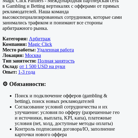
Magic Click Partners - Международная партнерская сеть
в Gambling и Betting вертикалях с офферами от прямых
рекламодателей. Наша команда
высокоспециализированных сотрудников, которые сами
занимались трафиком и понимают все стороны
арбитражного рынка.
Категория:
Арбитраж
Компания:
Magic Click
Место работы:
Удаленная работа
Локация:
Москва
Тип занятости:
Полная занятость
Оклад:
от 1 500 USD на руки
Опыт:
1-3 года
⚙️
Обязанности:
Поиск и подключение офферов (gambling &
betting), поиск новых рекламодателей
Согласование условий сотрудничества и их
улучшение: условия по офферу (разрешенные гео
и источники, выплата, KPI, капа), платежные
условия (net, холд, доступные методы оплаты)
Контроль подписания договора/IO, заполнение
карточки нового оффера