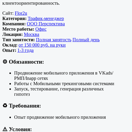
клиентоориентированность.
Сайт:
Flor2u
Категория:
Трафик-менеджер
Компания:
ООО Перспектива
Место работы:
Офис
Локация:
Москва
Тип занятости:
Полная занятость
Полный день
Оклад:
от 150 000 руб. на руки
Опыт:
1-3 года
⚙️
Обязанности:
Продвижение мобильного приложения в VKads/
РМП/Inapp сетях
Работы с Мобильными трекинговыми системами
Запуск, тестирование, генерация различных
гипотез
♻️
Требования:
Опыт продвижение мобильного приложения
⚠️
Условия: