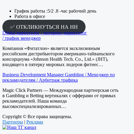
График работы :5/2 .8 -час рабочий день
Работа в офисе
✅ ОТКЛИКНУТЬСЯ НА HH
Digital маркетолог / интернет-маркетолог
/ трафик менеджер
Компания «Фитатлон» является эксклюзивным
российским дистрибьютором американо-тайваньского
консорциума «Johnson Health Tech. Co., Ltd.» (JHT),
входящего в пятерку мировых лидеров фитнес…
Business Development Manager Gambling / Менеджер по
рекламодателям / Арбитраж трафика
Magic Click Partners — Международная партнерская сеть
в Gambling и Betting вертикалях с офферами от прямых
рекламодателей. Наша команда
высокоспециализированных…
Copyright © Все права защищены.
Партнеры
|
Реклама