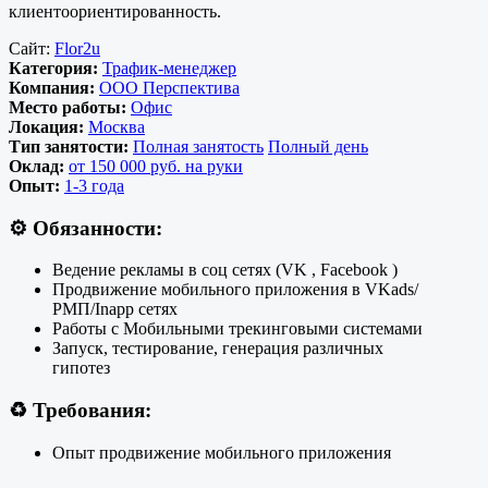
клиентоориентированность.
Сайт:
Flor2u
Категория:
Трафик-менеджер
Компания:
ООО Перспектива
Место работы:
Офис
Локация:
Москва
Тип занятости:
Полная занятость
Полный день
Оклад:
от 150 000 руб. на руки
Опыт:
1-3 года
⚙️
Обязанности:
Ведение рекламы в соц сетях (VK , Facebook )
Продвижение мобильного приложения в VKads/
РМП/Inapp сетях
Работы с Мобильными трекинговыми системами
Запуск, тестирование, генерация различных
гипотез
♻️
Требования:
Опыт продвижение мобильного приложения